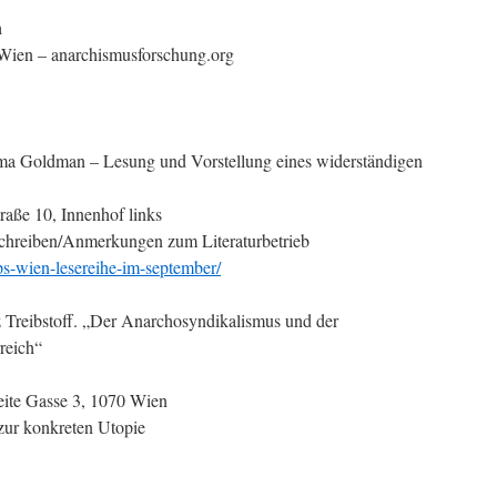
h
 Wien – anarchismusforschung.org
ma Goldman – Lesung und Vorstellung eines widerständigen
raße 10, Innenhof links
Schreiben/Anmerkungen zum Literaturbetrieb
ps-wien-lesereihe-im-september/
 Treibstoff. „Der Anarchosyndikalismus und der
reich“
eite Gasse 3, 1070 Wien
zur konkreten Utopie