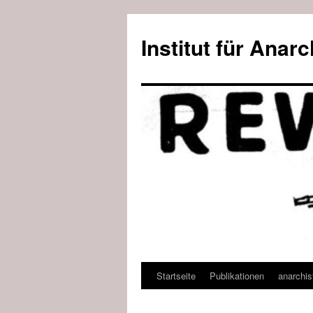
Zum
Inhalt
Institut für Ana
springen
Startseite
Publikationen
anarchi