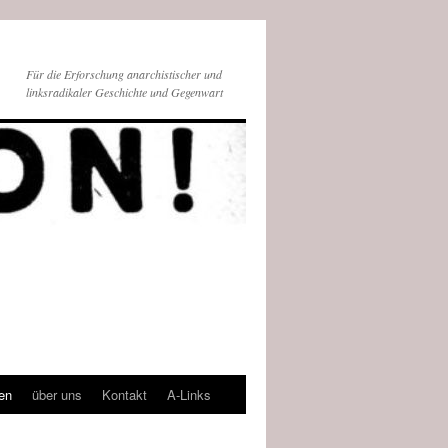
Für die Erforschung anarchistischer und
linksradikaler Geschichte und Gegenwart
en
über uns
Kontakt
A-Links