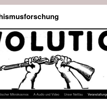
rchismusforschung
stischer Mikrokosmos
A-Audio und Video
Unser Nettlau
Veranstaltung