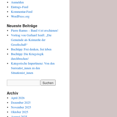
Anmelden
Eintrags-Feed
Kommentar-Feed
WordPress.org
Neueste Beiträge
Pierre Ramus – Band 4 ist erschienen!
Vortrag von Gerhard Senft: „Die
Gemeinde als Keimzelle der
Gesellschaft“
Buchtipp: Frei denken, frei leben
Buchtipp: Die Kriegslogik
durchbrechen!
Kategorische Impertinenz: Von den
Surrealist_innen zu den
Situationist_innen
Archiv
April 2026
Dezember 2025
November 2025
Oktober 2025
August 2025