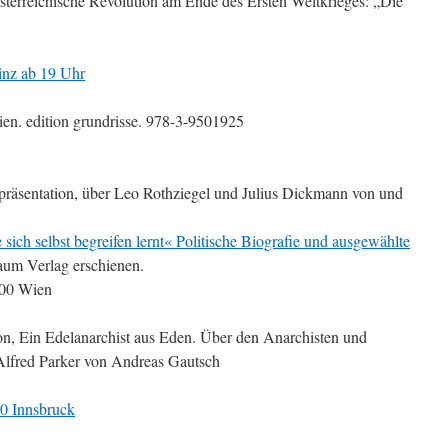
sterreichische Revolution am Ende des Ersten Weltkrieges: „Die
Linz ab 19 Uhr
ien. edition grundrisse. 978-3-9501925
räsentation, über Leo Rothziegel und Julius Dickmann von und
ich selbst begreifen lernt« Politische Biografie und ausgewählte
um Verlag erschienen.
200 Wien
on, Ein Edelanarchist aus Eden. Über den Anarchisten und
/Alfred Parker von Andreas Gautsch
20 Innsbruck