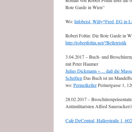
Roman von Robert Foltin über die ö
Rote Garde in Wien“
Wo:
Infobeisl, Willy*Fred, EG in 
Robert Foltin: Die Rote Garde in W
http://robertfoltin.net/?Belletristik
3.04.2017 – Buch- und Broschürenp
mit Peter Haumer
Julius Dickmann »… daß die Masse s
Schriften
Das Buch ist im Mandelba
wo:
Perinetkeller
Perinetgasse 1, 1
28.02.2017 – Broschürenpräsentati
Antimilitaristen Alfred Saueracker
Cafe DeCentral, Hallerstraße 1, 60