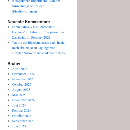
Kategorische Impertinenz: Von den
Surrealist_innen zu den
Situationist_innen
Neueste Kommentare
LINKEstmk » Die „Zapatistas“
kommen!
zu
Infos zur Europatour der
Zapatistas im Sommer 2021!
Warum die Rätedemokratie auch heute
noch aktuell ist
zu
Tagung: Von
sozialer Notwehr zur konkreten Utopie
Archiv
April 2026
Dezember 2025
November 2025
Oktober 2025
August 2025
Mai 2025
November 2024
Juni 2024
Februar 2024
Oktober 2023
September 2023
Juni 2023